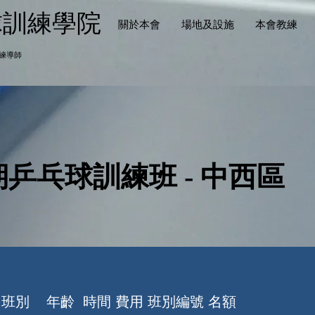
球訓練學院
關於本會
場地及設施
本會教練
練導師
乒乓球訓練班 - 中西區
班別 年齡 時間 費用 班別編號 名額