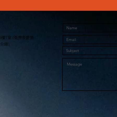
樓1室 (荃灣帝盛酒
分鐘)