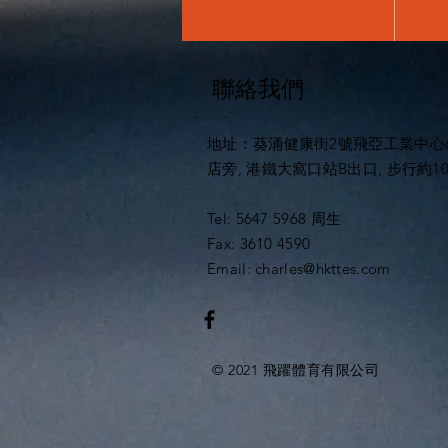
聯絡
我們
地址：葵涌健康街2號飛亞工業中心6
店旁, 港鐵大窩口站B出口, 步行約10
Tel: 5647 5968 周生
Fax: 3610 4590
Email:
charles@hkttes.com
© 2021 飛躍體育有限公司