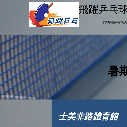
飛躍乒乓
你
的
專業乒乓球訓
暑期
士美非路體育館